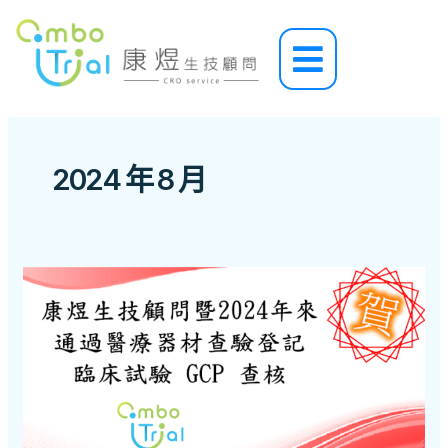
跳
至
Main
主
Menu
要
內
容
2024 年 8 月
恭
賀
!!
康
煜
生
技
顧