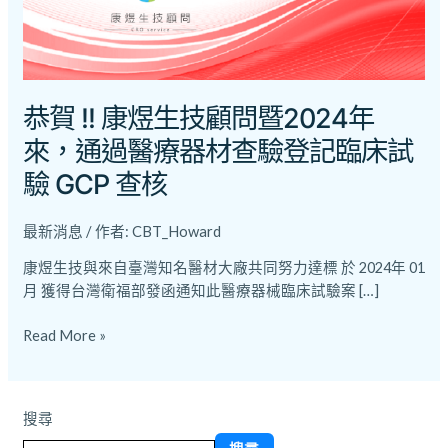
問
暨
2024
年
來，
恭賀 !! 康煜生技顧問暨2024年
通
來，通過醫療器材查驗登記臨床試
過
醫
驗 GCP 查核
療
器
最新消息
/ 作者:
CBT_Howard
材
查
康煜生技與來自臺灣知名醫材大廠共同努力達標 於 2024年 01
驗
月 獲得台灣衛福部發函通知此醫療器械臨床試驗案 […]
登
記
Read More »
臨
床
試
搜尋
驗