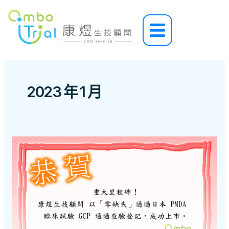
跳
至
Main
主
Menu
要
內
容
2023 年 1 月
重
大
里
程
碑！
康
煜
生