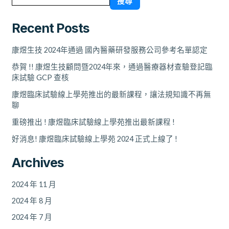
搜尋
通
過
Recent Posts
查
驗
登
康煜生技 2024年通過 國內醫藥研發服務公司參考名單認定
記，
恭賀 !! 康煜生技顧問暨2024年來，通過醫療器材查驗登記臨
成
床試驗 GCP 查核
功
康煜臨床試驗線上學苑推出的最新課程，讓法規知識不再無
上
聊
市。
重磅推出 ! 康煜臨床試驗線上學苑推出最新課程 !
好消息! 康煜臨床試驗線上學苑 2024 正式上線了 !
Archives
2024 年 11 月
2024 年 8 月
2024 年 7 月