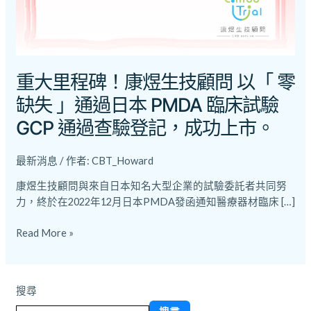
技
顧
問
以
「
重大里程碑！康煜生技顧問 以「 零
零
缺失 」通過日本 PMDA 臨床試驗
缺
失
GCP 通過查驗登記，成功上市。
」
通
最新消息
/ 作者:
CBT_Howard
過
日
康煜生技顧問與來自日本知名大型企業的試驗委託者共同努
本
力，終於在2022年12月日本PMDA發函通知醫療器材臨床 […]
PMDA
臨
Read More »
床
試
驗
搜尋
GCP