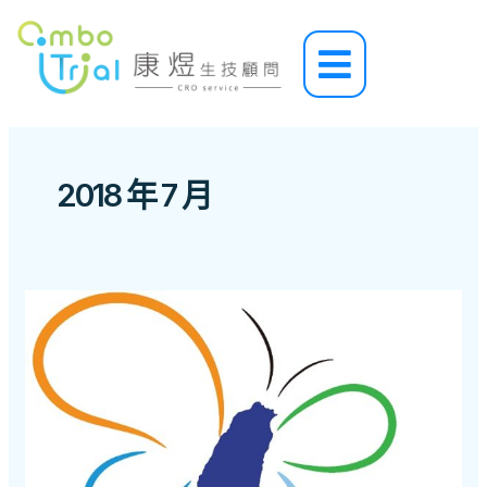
跳
至
Main
主
Menu
要
內
容
2018 年 7 月
藥
品
臨
床
試
驗
GCP
查