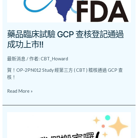
核
登
記
通
藥品臨床試驗 GCP 查核登記通過
過
成
成功上市!!
功
上
最新消息
/ 作者:
CBT_Howard
市!!
賀！OP-2PN012 Study 經第三方 ( CBT ) 稽核通過 GCP 查
核！
Read More »
2018
年
_
辦