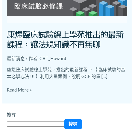
學
苑
推
出
的
康煜臨床試驗線上學苑推出的最新
最
課程，讓法規知識不再無聊
新
課
最新消息
/ 作者:
CBT_Howard
程，
讓
康煜臨床試驗線上學苑，推出的最新課程 。【 臨床試驗的基
法
本必學心法 !!! 】利用大量案例，說明 GCP 的重 […]
規
知
Read More »
識
不
再
無
搜尋
聊
搜尋