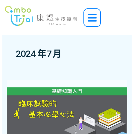
跳
至
Main
主
Menu
要
內
容
2024 年 7 月
康
煜
臨
床
試
驗
線
上