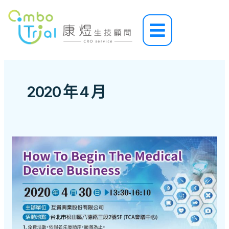
跳
至
Main
主
Menu
要
內
容
2020 年 4 月
[
講
座
分
享
]
醫
療