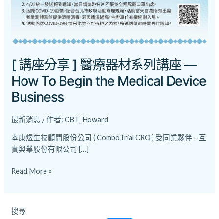
器
材
系
列
講
[ 講座分享 ] 醫療器材系列講座 —
座
—
How To Begin the Medical Device
How
Business
To
Begin
最新消息
/ 作者:
CBT_Howard
the
Medical
本康煜生技顧問股份公司 ( ComboTrial CRO ) 受同業夥伴 – 互
Device
貴興業股份有限公司 […]
Business
Read More »
搜尋