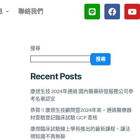
L
F
Y
息
聯絡我們
i
a
o
n
c
u
e
e
t
b
u
o
b
搜尋
o
e
搜尋
k
Recent Posts
康煜生技 2024年通過 國內醫藥研發服務公司參
考名單認定
恭賀 !! 康煜生技顧問暨2024年來，通過醫療器
材查驗登記臨床試驗 GCP 查核
康煜臨床試驗線上學苑推出的最新課程，讓法
規知識不再無聊