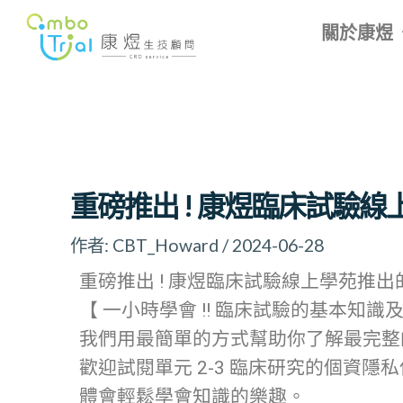
跳
Post
關於康煜
至
navigation
主
要
內
容
重磅推出 ! 康煜臨床試驗線
作者:
CBT_Howard
/
2024-06-28
重磅推出 ! 康煜臨床試驗線上學苑推
【 一小時學會 !! 臨床試驗的基本知識
我們用最簡單的方式幫助你了解最完整
歡迎試閱單元 2-3 臨床研究的個資隱
體會輕鬆學會知識的樂趣。