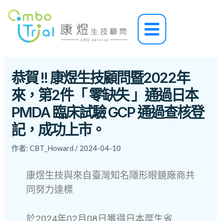
跳
Post
至
navigation
Main
主
Menu
要
內
容
恭賀 !! 康煜生技顧問暨2022年
來，第2件「 零缺失 」通過日本
PMDA 臨床試驗 GCP 通過查核登
記，成功上市。
作者:
CBT_Howard
/
2024-04-10
康煜生技與來自臺灣知名隱形眼鏡廠商共
同努力達標
於2024年02月08日獲得日本厚生省