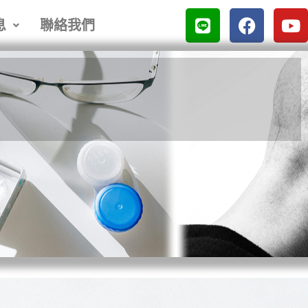
L
F
Y
息
聯絡我們
i
a
o
n
c
u
e
e
t
b
u
o
b
o
e
k