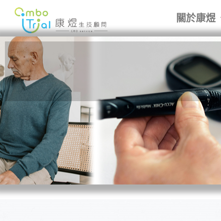
跳
關於康煜
至
主
要
內
容