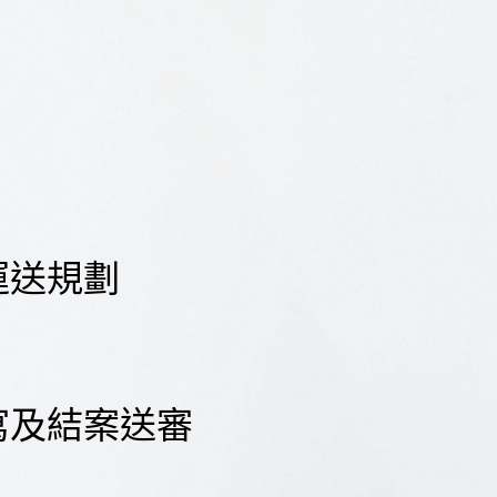
運送規劃
寫及結案送審