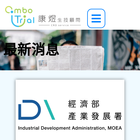
跳
至
Main
主
Menu
要
內
容
最新消息